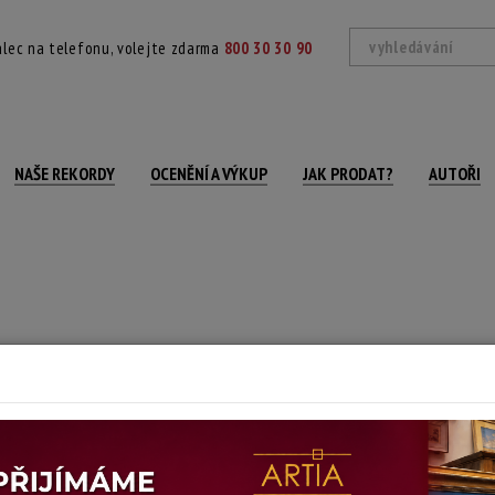
lec na telefonu, volejte zdarma
800 30 30 90
NAŠE REKORDY
OCENĚNÍ A VÝKUP
JAK PRODAT?
AUTOŘI
e