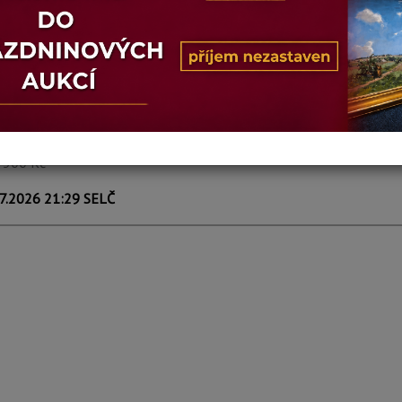
e Bram
LE MIROIR NO. 43
VÍCE INFORM
prodáno
3 500 Kč
7.2026 21:29 SELČ