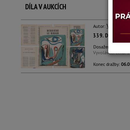
DÍLA V AUKCÍCH
Van Veld
Autor:
339. DERRIERE 
Dosažená cena:
ne
Vyvolávací cena: 
Konec dražby:
06.0