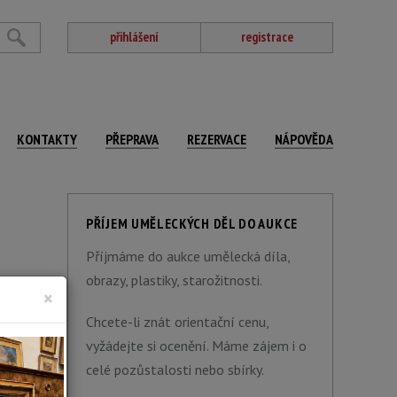
přihlášení
registrace
KONTAKTY
PŘEPRAVA
REZERVACE
NÁPOVĚDA
PŘÍJEM UMĚLECKÝCH DĚL DO AUKCE
Příjmáme do aukce umělecká díla,
obrazy, plastiky, starožitnosti.
×
Chcete-li znát orientační cenu,
vyžádejte si ocenění. Máme zájem i o
celé pozůstalosti nebo sbírky.