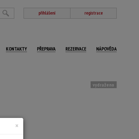
přihlášení
registrace
KONTAKTY
PŘEPRAVA
REZERVACE
NÁPOVĚDA
vydraženo
ováno
×
975
ný list