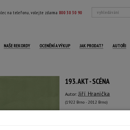
lec na telefonu, volejte zdarma
800 30 30 90
NAŠE REKORDY
OCENĚNÍ A VÝKUP
JAK PRODAT?
AUTOŘI
193. AKT - SCÉNA
Jiří Hranička
Autor:
(1922 Brno - 2012 Brno)
signováno a datováno vpravo dole, fix
Technika: akvarel na kartonu, datace: 1
Šířka: 20 cm, výška: 24 cm, rámování: vol