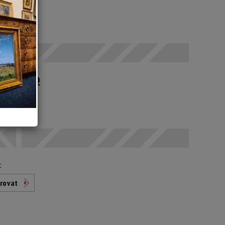
 SEČ
upné po
t
rovat