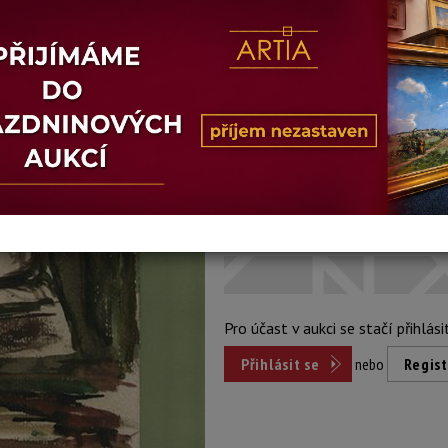
Stav: dobrý
Konec dražby:
13.12.2018 21:16
Dosažená cena:
Dost
přihlášení
Vyvolávací cena: 450 Kč
Pro účast v aukci se stačí přihlási
Přihlásit se
nebo
Regist