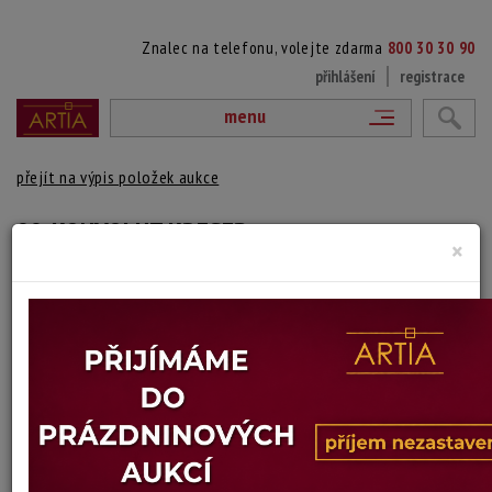
Znalec na telefonu, volejte zdarma
800 30 30 90
přihlášení
registrace
menu
přejít na výpis položek aukce
99. KONVOLUT KRESEB
×
Jiří Hranička
Autor:
(1922 Brno - 2012 Brno)
signováno a datováno vpravo dole, konvolut kreseb - 3 kusy
Technika: kresba na kartonu, datace: 2004
Šířka: 30 cm, výška: 42 cm, rámování: volný list
Stav: dobrý
Konec dražby:
22.09.2025 20:13 SELČ