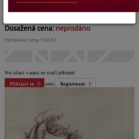
Dosažená cena:
neprodáno
Vyvolávací cena: 550 Kč
Pro účast v aukci se stačí přihlásit
Přihlásit se
nebo
Registrovat