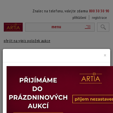
Znalec na telefonu, volejte zdarma
800 30 30 90
přihlášení
registrace
menu
přejít na výpis položek aukce
5. MUŽ S DÝMKOU
×
J.F. Dietrich
Autor:
(? - ?)
vydraženo
signováno vpravo dole, původní historický rám
Technika: olej na plátně
Šířka: 24 cm, výška: 30,5 cm, rámování: 50 x 44 cm
Stav: dobrý