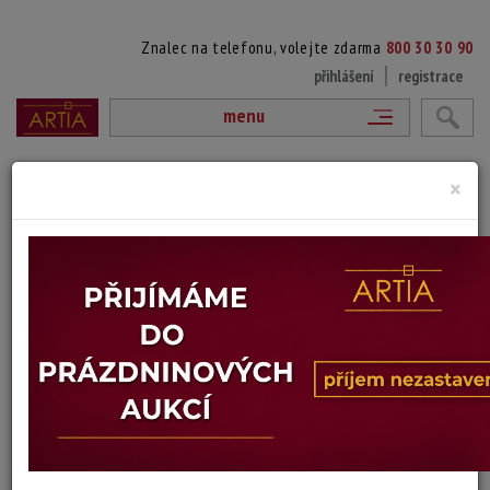
Znalec na telefonu, volejte zdarma
800 30 30 90
přihlášení
registrace
menu
přejít na výpis položek aukce
×
111. LEŽÍCÍ ŽENA
signováno vpravo nahoře, paspartováno, zaskleno
Technika: pastel na kartonu
Šířka: 34 cm, výška: 14 cm, rámování: 35 x 57 cm
Stav: dobrý
Konec dražby:
09.04.2025 20:27 SELČ