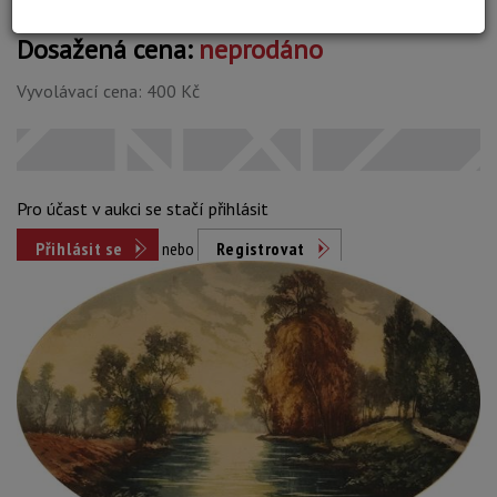
Dosažená cena:
neprodáno
Vyvolávací cena: 400 Kč
Pro účast v aukci se stačí přihlásit
Přihlásit se
nebo
Registrovat