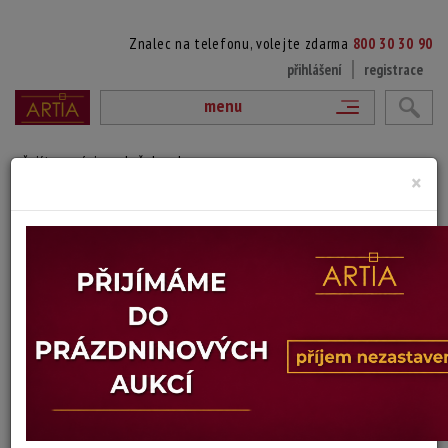
Znalec na telefonu, volejte zdarma
800 30 30 90
přihlášení
registrace
menu
přejít na výpis položek aukce
×
SVÍTÁNÍ
Signováno vpravo dole tužkou pod paspartou, rámováno, paspartováno,
zaskleno
Technika: akvatinta
Šířka: 34,5 cm, výška: 20 cm, rámování: 32 x 45,5 cm
Stav: mírně poškozeno
Konec dražby:
20.07.2026 20:09 SELČ