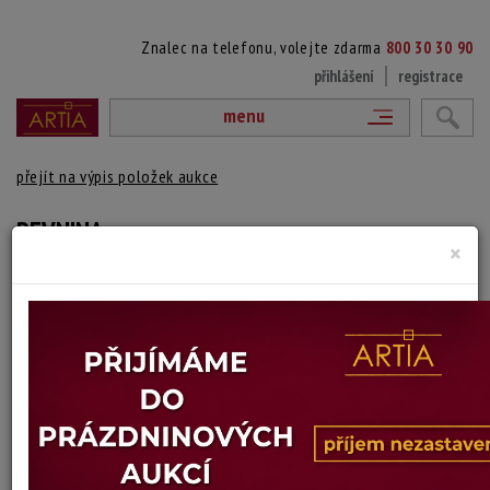
Znalec na telefonu, volejte zdarma
800 30 30 90
přihlášení
registrace
menu
přejít na výpis položek aukce
PEVNINA
×
Jitka Vobořilová
Autor:
(1943 Praha - 2017 Paros (Řecko))
signováno a datováno vpravo dole, volné plátno
Technika: akryl, datace: 1995
Šířka: 136 cm, výška: 90 cm
Stav: dobrý
Konec dražby:
27.05.2026 20:07 SELČ