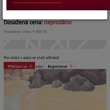
Dosažená cena:
neprodáno
Vyvolávací cena: 4 400 Kč
Pro účast v aukci se stačí přihlásit
Přihlásit se
nebo
Registrovat