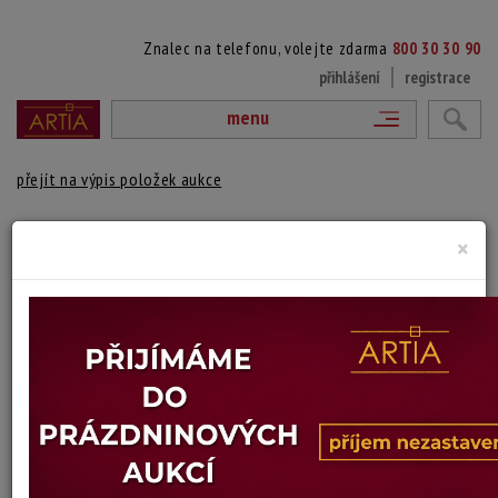
Znalec na telefonu, volejte zdarma
800 30 30 90
přihlášení
registrace
menu
přejít na výpis položek aukce
SVĚTLA NA HLADINĚ III.
×
Jitka Vobořilová
Autor:
(1943 Praha - 2017 Paros (Řecko))
signováno a datováno vpravo dole, volné plátno
Technika: akryl, datace: 1998
Šířka: 75 cm, výška: 100 cm
Stav: dobrý
Konec dražby:
27.05.2026 20:08 SELČ