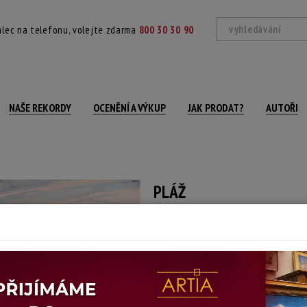
lec na telefonu, volejte zdarma
800 30 30 90
NAŠE REKORDY
OCENĚNÍ A VÝKUP
JAK PRODAT?
AUTOŘI
PLÁŽ
Jitka Vobořilová
Autor:
(1943 Praha - 2017 Paros (Řecko))
signováno a datováno vpravo dole, vol
Technika: akryl, datace: 2003
Šířka: 101 cm, výška: 70 cm