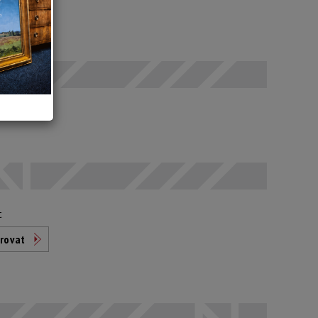
SELČ
odáno
t
rovat