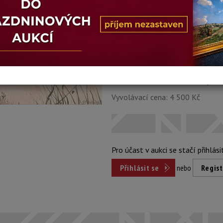
Stav: dobrý
Konec dražby:
27.05.2026 20:08 
Dosažená cena:
nepr
Vyvolávací cena: 4 500 Kč
Pro účast v aukci se stačí přihlási
Přihlásit se
nebo
Regist