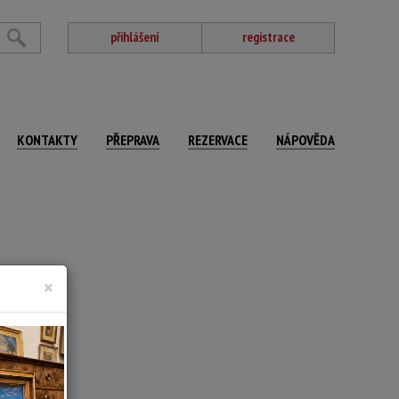
přihlášení
registrace
KONTAKTY
PŘEPRAVA
REZERVACE
NÁPOVĚDA
×
né plátno