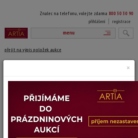
Znalec na telefonu, volejte zdarma
800 30 30 90
přihlášení
registrace
menu
přejít na výpis položek aukce
NEZNÁMÝ PROSTOR I.
×
Jan Šafránek *1947
Autor:
(1947 Praha)
signováno a datováno vpravo dole tužkou, volně
Technika: kresba, datace: 2011
Šířka: 51 cm, výška: 72 cm
Stav: dobrý
Konec dražby:
15.12.2024 18:43 SEČ