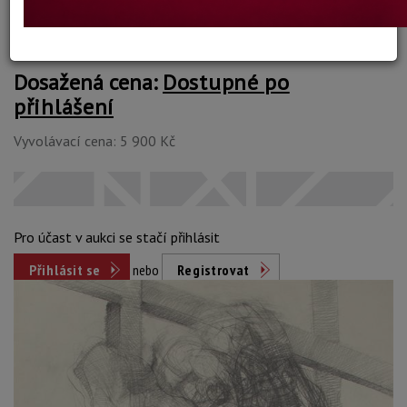
Dosažená cena:
Dostupné po
přihlášení
Vyvolávací cena: 5 900 Kč
Pro účast v aukci se stačí přihlásit
Přihlásit se
nebo
Registrovat