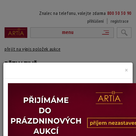
Znalec na telefonu, volejte zdarma
800 30 30 90
přihlášení
registrace
menu
přejít na výpis položek aukce
DĚTI V ZIMĚ
×
František Doubrava
Autor:
(1901 Litovel - 1975 Brno)
signováno a datováno vpravo dole, paspartováno, zaskleno a rámováno
Technika: kombinovaná technika, datace: 1953
Šířka: 30 cm, výška: 44 cm, rámování: 73 x 57 cm
Stav: dobrý
Konec dražby:
09.07.2026 20:01 SELČ