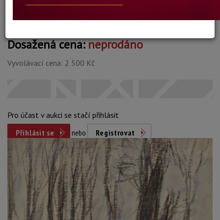
Dosažená cena:
neprodáno
Vyvolávací cena: 2 500 Kč
Pro účast v aukci se stačí přihlásit
Přihlásit se
nebo
Registrovat