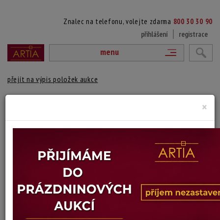
Znalec na telefonu, volejte zdarma
800 30 30 90
přihlášení
registrace
menu
přejít na výpis položek aukce
KONVOLUT GRAFIK
×
signováno tužkou vpravo dole, konvolut grafik - 3 kusy
Technika: dřevoryt na kartonu
Šířka: 14,5 cm, výška: 12 cm, rámování: volný list
Stav: dobrý
Konec dražby:
20.07.2026 20:01 SELČ