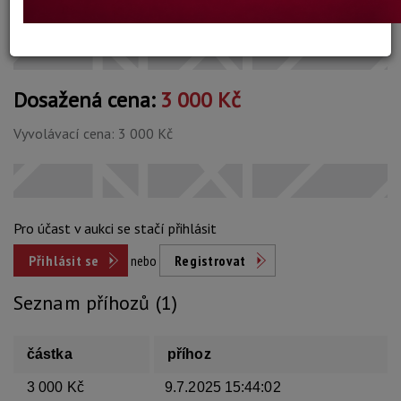
Konec dražby:
09.07.2025 20:31 SELČ
Dosažená cena:
3 000 Kč
Vyvolávací cena: 3 000 Kč
Pro účast v aukci se stačí přihlásit
Přihlásit se
nebo
Registrovat
Seznam příhozů (1)
částka
příhoz
3 000 Kč
9.7.2025 15:44:02