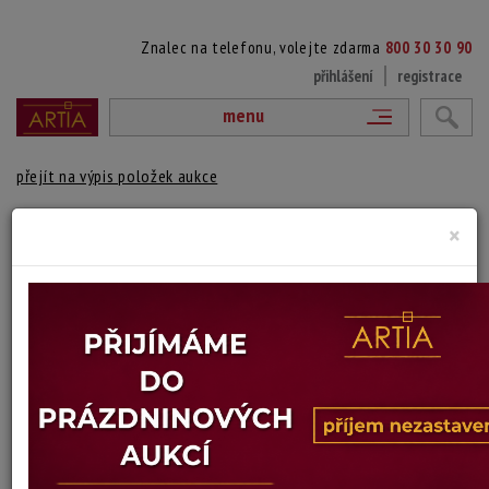
Znalec na telefonu, volejte zdarma
800 30 30 90
přihlášení
registrace
menu
přejít na výpis položek aukce
8. V ZIMĚ
×
Leonid Ochrymčuk
Autor:
(1929 Brno - 2005 Brno)
vydraženo
signováno vpravo dole, rámováno
Technika: olej na malířské desce
Šířka: 46 cm, výška: 37 cm, rámování: 46 x 56 cm pošk.
Stav: dobrý