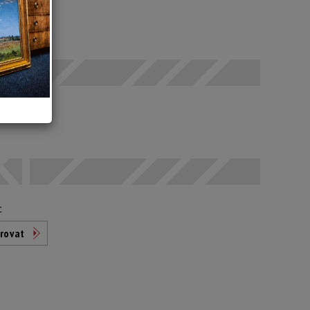
 SELČ
odáno
t
rovat