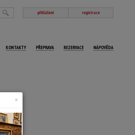
přihlášení
registrace
KONTAKTY
PŘEPRAVA
REZERVACE
NÁPOVĚDA
n
×
 x 60 cm