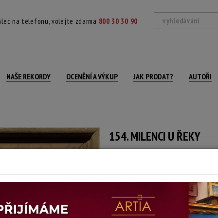
lec na telefonu, volejte zdarma
800 30 30 90
NAŠE REKORDY
OCENĚNÍ A VÝKUP
JAK PRODAT?
AUTOŘI
154. MILENCI U ŘEKY
Josef (Jožka) Floria
Autor:
(1927 - ?)
Signováno vlevo dole, rámováno.
Technika: olej na kartonu, datace: 1937
Šířka: 48 cm, výška: 34 cm, rámování: 46