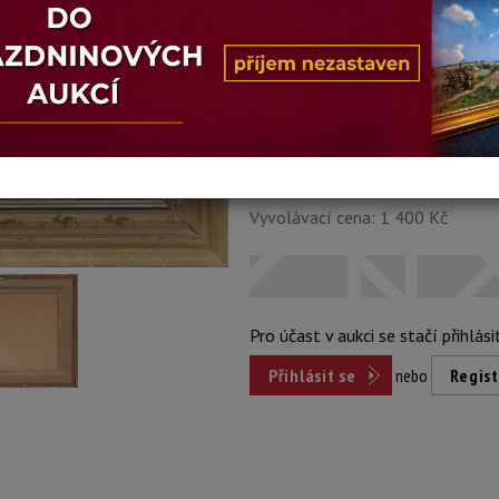
Stav: dobrý
Konec dražby:
09.04.2025 20:38
Dosažená cena:
nepr
Vyvolávací cena: 1 400 Kč
Pro účast v aukci se stačí přihlási
Přihlásit se
nebo
Regist