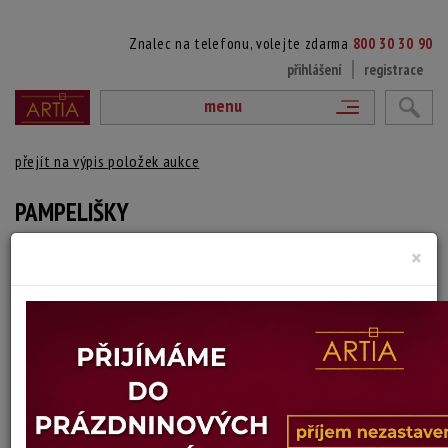
Znalec na telefonu, volejte zdarma
800 30 30 90
přihlášení
registrace
menu
přejít na výpis položek aukce
PAMPELIŠKY
×
Julie Mezerová Winterová
Autor:
(1893 Úpice u Trutnova - 1980 Trutnov)
vydraženo
Signováno vpravo dole, nerámováno
Technika: olej na plátně
Šířka: 55 cm, výška: 46 cm
Stav: malba nečištěna