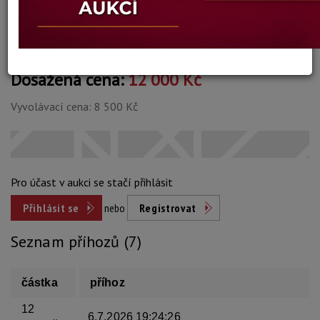
Konec dražby:
06.07.2026 20:05 SELČ
Dosažená cena:
12 000 Kč
Vyvolávací cena: 8 500 Kč
Pro účast v aukci se stačí přihlásit
Přihlásit se
nebo
Registrovat
Seznam příhozů (7)
částka
příhoz
12
6.7.2026 19:24:26