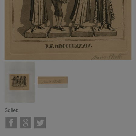
Sdílet: