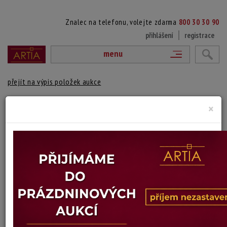
Znalec na telefonu, volejte zdarma
800 30 30 90
přihlášení
registrace
menu
přejít na výpis položek aukce
NA POLI
×
signováno vpravo dole, paspartováno, na reversu razítko
Technika: dřevoryt na kartonu
Šířka: 13,5 cm, výška: 18 cm, rámování: volný list
Stav: dobrý
Konec dražby:
20.07.2026 20:01 SELČ