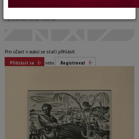
Dosažená cena:
neprodáno
Vyvolávací cena: 350 Kč
Pro účast v aukci se stačí přihlásit
Přihlásit se
nebo
Registrovat