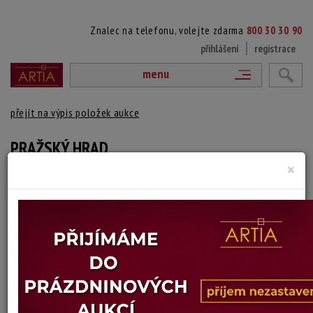
Znalec na telefonu, volejte zdarma
800 30 30 90
přihlášení
registrace
menu
přejít na výpis položek aukce
PRAŽSKÝ HRAD
×
Luboš Synecký
Autor:
(1925 Praha)
Signováno dole uprostřed, paspartováno, zaskleno a rámováno.
Technika: litografie
Šířka: 9 cm, výška: 16 cm, rámování: 32,5 x 21,5 cm
Stav: dobrý
Konec dražby:
15.06.2026 20:06 SELČ