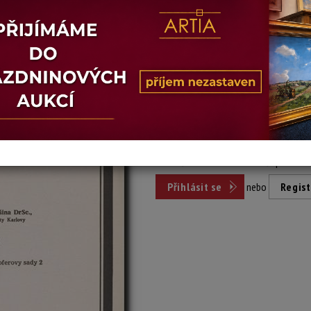
Dosažená cena:
nepr
Vyvolávací cena: 200 Kč
Pro účast v aukci se stačí přihlási
Přihlásit se
nebo
Regist