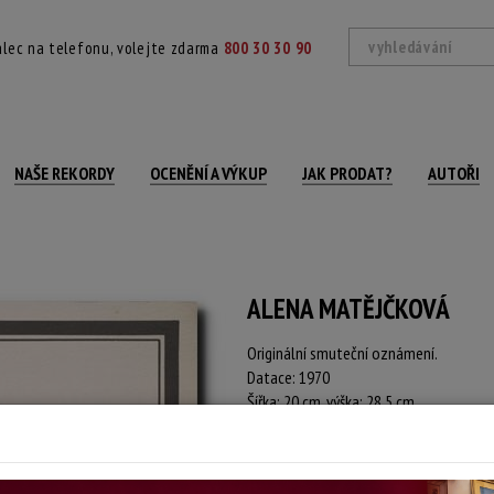
lec na telefonu, volejte zdarma
800 30 30 90
NAŠE REKORDY
OCENĚNÍ A VÝKUP
JAK PRODAT?
AUTOŘI
ALENA MATĚJČKOVÁ
Originální smuteční oznámení.
Datace: 1970
Šířka: 20 cm, výška: 28,5 cm
Stav: dobrý
Konec dražby:
11.06.2026 20:32