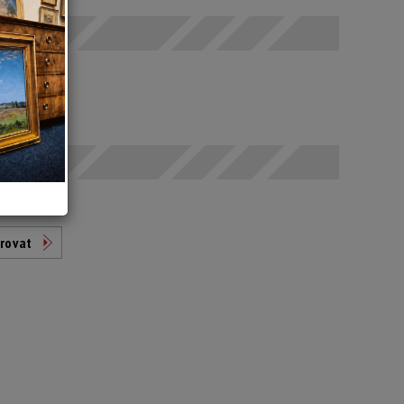
odáno
t
rovat