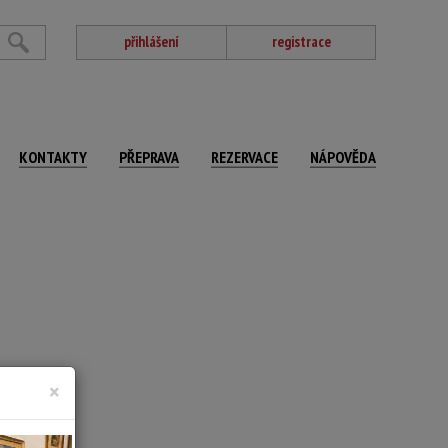
přihlášení
registrace
KONTAKTY
PŘEPRAVA
REZERVACE
NÁPOVĚDA
×
 SELČ