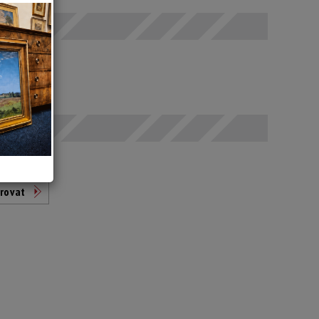
odáno
t
rovat