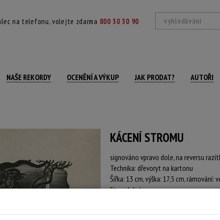
lec na telefonu, volejte zdarma
800 30 30 90
NAŠE REKORDY
OCENĚNÍ A VÝKUP
JAK PRODAT?
AUTOŘI
KÁCENÍ STROMU
signováno vpravo dole, na reversu razí
Technika: dřevoryt na kartonu
Šířka: 13 cm, výška: 17,5 cm, rámování: v
Stav: dobrý
Konec dražby:
20.07.2026 20:01 