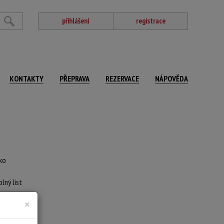
přihlášení
registrace
KONTAKTY
PŘEPRAVA
REZERVACE
NÁPOVĚDA
tko
olný list
×
SELČ