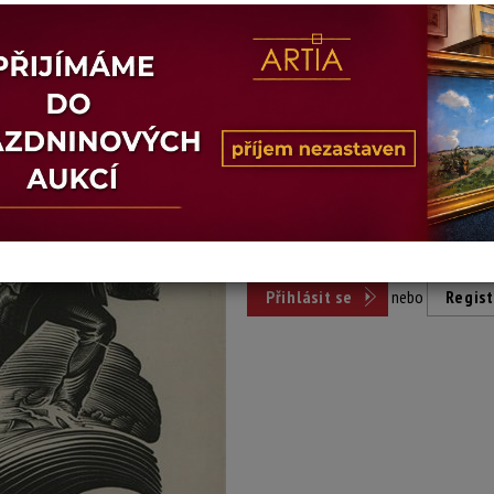
Dosažená cena:
nepr
Vyvolávací cena: 350 Kč
Pro účast v aukci se stačí přihlási
Přihlásit se
nebo
Regist