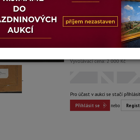
Stav: dobrý
Konec dražby:
14.07.2026 20:05 
Dosažená cena:
nepr
Vyvolávací cena: 2 000 Kč
Pro účast v aukci se stačí přihlási
Přihlásit se
nebo
Regist