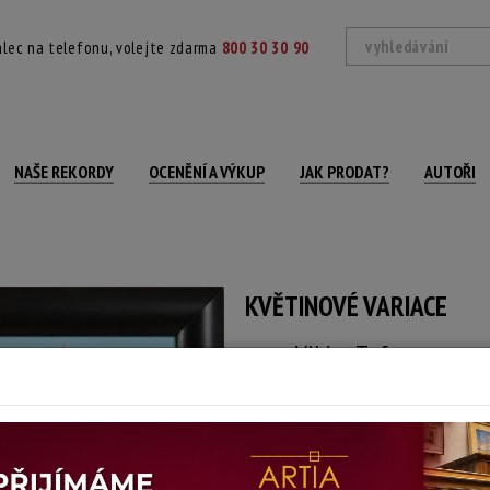
lec na telefonu, volejte zdarma
800 30 30 90
NAŠE REKORDY
OCENĚNÍ A VÝKUP
JAK PRODAT?
AUTOŘI
KVĚTINOVÉ VARIACE
Vilém Tefr
Autor:
(1939 Praha)
signováno a datováno vpravo dole, na 
Technika: akryl, materiál: sololit, datac
Šířka: 51 cm, výška: 32 cm, rámování: 40