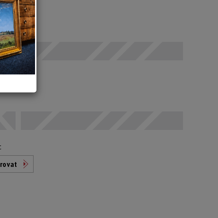
SELČ
odáno
t
rovat