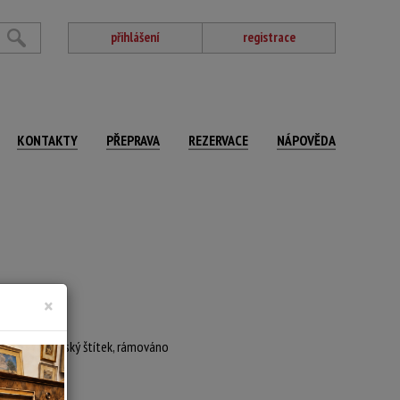
přihlášení
registrace
KONTAKTY
PŘEPRAVA
REZERVACE
NÁPOVĚDA
×
reversu autorský štítek, rámováno
e: 1992
 x 59 cm