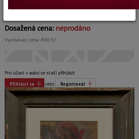
Dosažená cena:
neprodáno
Vyvolávací cena: 800 Kč
Pro účast v aukci se stačí přihlásit
Přihlásit se
nebo
Registrovat