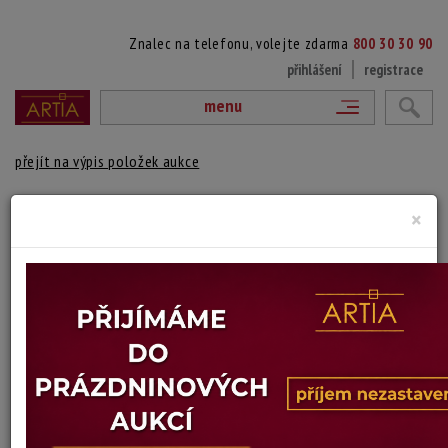
Znalec na telefonu, volejte zdarma
800 30 30 90
přihlášení
registrace
menu
přejít na výpis položek aukce
ŽENA
×
Žofie Hoffstädterová-Kopecká
Autor:
(1913 Praha - 1983 Praha)
signováno vpravo nahoře, paspartováno, zaskleno, pošk. rám
Technika: kombinovaná technika na kartonu
Šířka: 31 cm, výška: 23 cm, rámování: 50 x 64 cm
Stav: dobrý
Konec dražby:
15.06.2026 20:33 SELČ