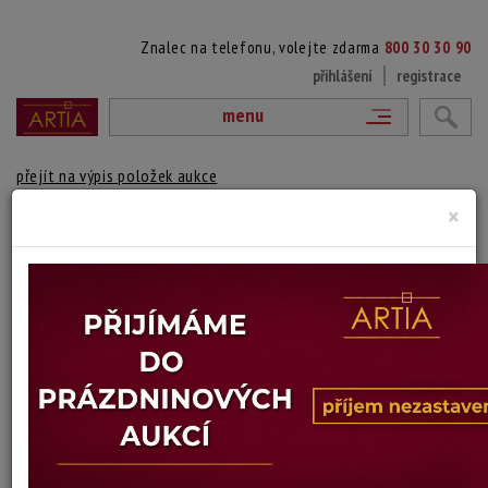
Znalec na telefonu, volejte zdarma
800 30 30 90
přihlášení
registrace
menu
přejít na výpis položek aukce
×
368. NA LOUCE U LESA
Wilhelm Behm
Autor:
(1859 Ervalla församling (Švédsko) - 1934 Salems församling, Salem,
Švédsko)
signováno a datováno vpravo dole, rámováno
Technika: olej na plátně, datace: 1901
Šířka: 72 cm, výška: 55 cm, rámování: 62 x 80 cm
Stav: dobrý