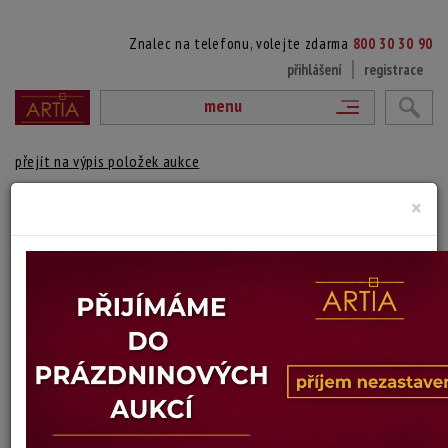
Znalec na telefonu, volejte zdarma
800 30 30 90
přihlášení
registrace
menu
přejít na výpis položek aukce
×
161. KELTSKÉ OPPIDUM ZÁVIST NAD
ZBRASLAVÍ
Daniel Mendl
Autor:
(?)
vydraženo
Signováno vpravo dole, rámováno, na reversu autorský popisek
Technika: olej na kartonu
Šířka: 40 cm, výška: 31 cm, rámování: 41 x 50 cm
Stav: dobrý