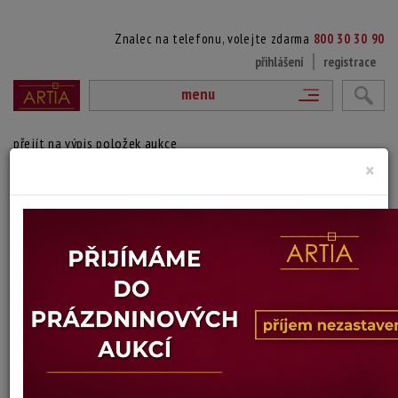
Znalec na telefonu, volejte zdarma
800 30 30 90
přihlášení
registrace
menu
přejít na výpis položek aukce
×
PODZIMNÍ ZÁTIŠÍ
rámováno.
Technika: olej na kartonu, datace: 1961
Šířka: 48 cm, výška: 40 cm, rámování: 53 x 61 cm
Stav: mírně poškozeno
Konec dražby:
08.07.2026 20:08 SELČ