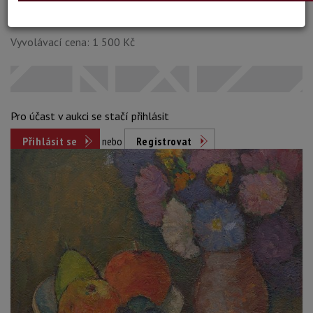
Dosažená cena:
neprodáno
Vyvolávací cena: 1 500 Kč
Pro účast v aukci se stačí přihlásit
Přihlásit se
nebo
Registrovat