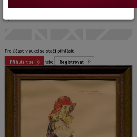
Dosažená cena:
neprodáno
Vyvolávací cena: 500 Kč
Pro účast v aukci se stačí přihlásit
Přihlásit se
nebo
Registrovat