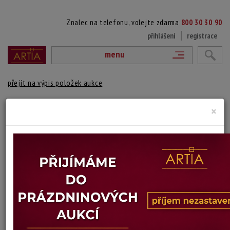
Znalec na telefonu, volejte zdarma
800 30 30 90
přihlášení
registrace
menu
přejít na výpis položek aukce
192. DÍVKA V KROJI
×
signováno vpravo nahoře, zaskleno, rámováno
Technika: kresba, datace: 1944
Šířka: 39 cm, výška: 57 cm, rámování: 68,5 x 51
Stav: dobrý
Konec dražby:
11.06.2025 20:31 SELČ