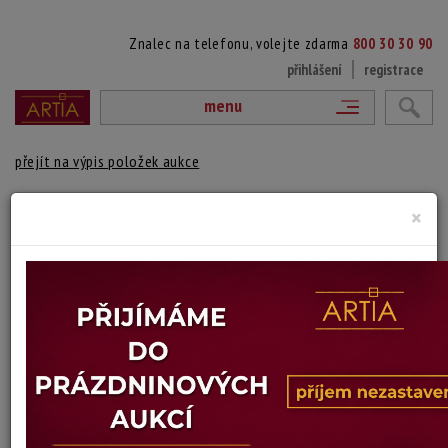
Znalec na telefonu, volejte zdarma
800 30 30 90
přihlášení
registrace
menu
přejít na výpis položek aukce
ZDOBENÁ KAMENINOVÁ VÁZA
×
číslováno 1083/27 zespod
dva malé škrábance
Výška: 27 cm
Stav: dobrý
Konec dražby:
10.06.2026 20:00 SELČ