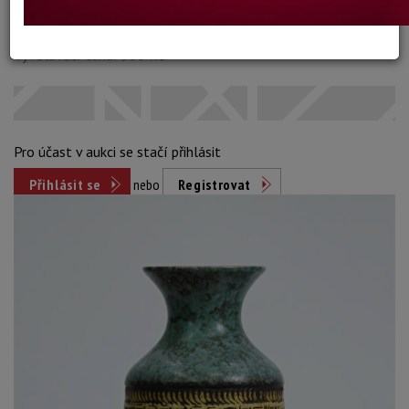
Dosažená cena:
neprodáno
Vyvolávací cena: 900 Kč
Pro účast v aukci se stačí přihlásit
Přihlásit se
nebo
Registrovat