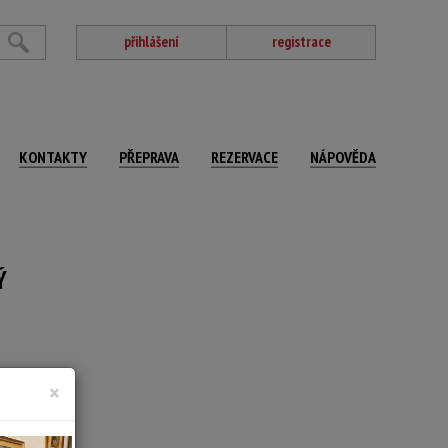
přihlášení
registrace
KONTAKTY
PŘEPRAVA
REZERVACE
NÁPOVĚDA
Ý
×
 SELČ