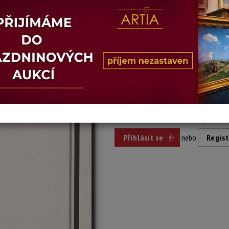
Dosažená cena:
nepr
Vyvolávací cena: 200 Kč
Pro účast v aukci se stačí přihlási
Přihlásit se
nebo
Regist