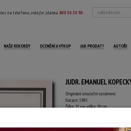
lec na telefonu, volejte zdarma
800 30 30 90
NAŠE REKORDY
OCENĚNÍ A VÝKUP
JAK PRODAT?
AUTOŘI
JUDR. EMANUEL KOPECK
Originální smuteční oznámení.
Datace: 1985
Šířka: 21 cm, výška: 30 cm
Stav: dobrý
Konec dražby:
11.06.2026 20:33