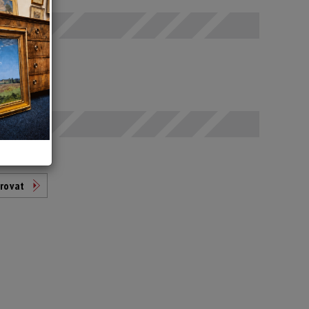
odáno
t
rovat