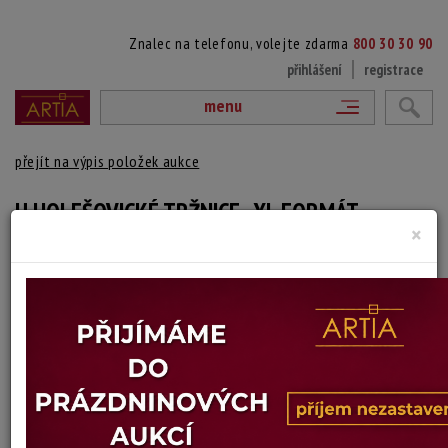
Znalec na telefonu, volejte zdarma
800 30 30 90
přihlášení
registrace
menu
přejít na výpis položek aukce
U HOLEŠOVICKÉ TRŽNICE - XL FORMÁT
×
Jan Bohdan Melichar
Autor:
(1908 Hradec Králové - 1994)
vydraženo
Signováno vlevo dole, rámováno v blondelovém rámu.
Technika: olej na plátně, datace: 1968
Šířka: 88 cm, výška: 65 cm, rámování: 82 x 105 cm pošk.
Stav: dobrý