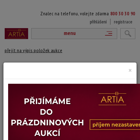
Znalec na telefonu, volejte zdarma
800 30 30 90
přihlášení
registrace
menu
přejít na výpis položek aukce
148. HERKULES
×
František Ženíšek
Autor:
(1849 Praha - 1916 Praha)
vydraženo
kresba ze studií Františka Ženíška
Technika: pastel na kartonu
Šířka: 33 cm, výška: 47,5 cm, rámování: volný list
Stav: dobrý