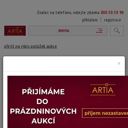
Znalec na telefonu, volejte zdarma
800 30 30 90
přihlášení
registrace
menu
přejít na výpis položek aukce
339. DĚTI
×
Dagmar M. Boehmová
Autor:
(1925 Mukacheve (Mukačevo) - ?)
vydraženo
signováno a datováno vpravo dole (rozená Rychlá), rámováno v
blondelovém rámu
Technika: olej na plátně, datace: 1946
Šířka: 47 cm, výška: 56 cm, rámování: 75 x 65 cm
Stav: poškozený rám