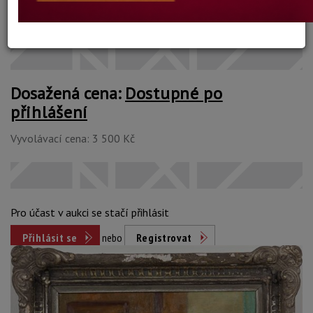
Konec dražby:
21.01.2021 22:20 SEČ
Dosažená cena:
Dostupné po
přihlášení
Vyvolávací cena: 3 500 Kč
Pro účast v aukci se stačí přihlásit
Přihlásit se
nebo
Registrovat