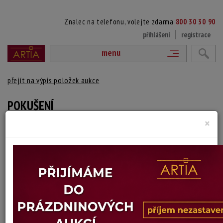
Znalec na telefonu, volejte zdarma
800 30 30 90
přihlášení
registrace
menu
přejít na výpis položek aukce
POKUŠENÍ
×
Jan Hinčica
Autor:
(1905 - 1982)
signováno vpravo dole, paspartováno, zaskleno, na reversu autorský
štítek
Technika: lept
Šířka: 29 cm, výška: 49 cm, rámování: 63 x 45 cm
Stav: dobrý