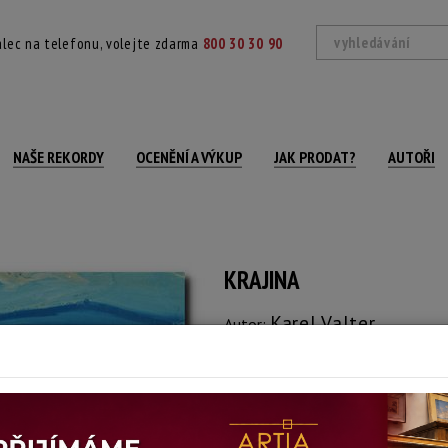
lec na telefonu, volejte zdarma
800 30 30 90
NAŠE REKORDY
OCENĚNÍ A VÝKUP
JAK PRODAT?
AUTOŘI
KRAJINA
Karel Valter
Autor:
(1909 České Budějovice - 2006 Tábo
signováno a datováno vpravo dole, pa
na reverzu přípis
Technika: kvaš, datace: ?1945