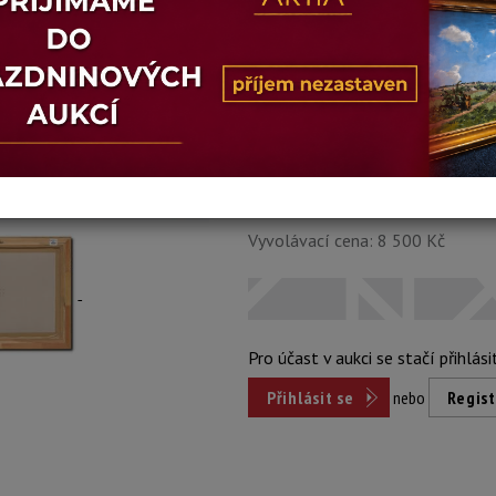
Šířka: 58 cm, výška: 40 cm, rámování: 67
Stav: dobrý
Konec dražby:
09.02.2026 20:22
Dosažená cena:
nepr
Vyvolávací cena: 8 500 Kč
Pro účast v aukci se stačí přihlási
Přihlásit se
nebo
Regist