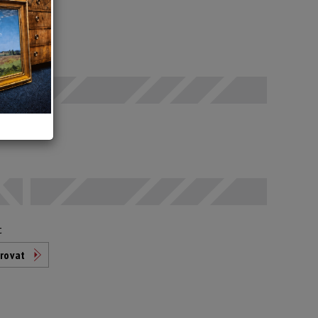
 x 83 cm
 SEČ
odáno
t
rovat