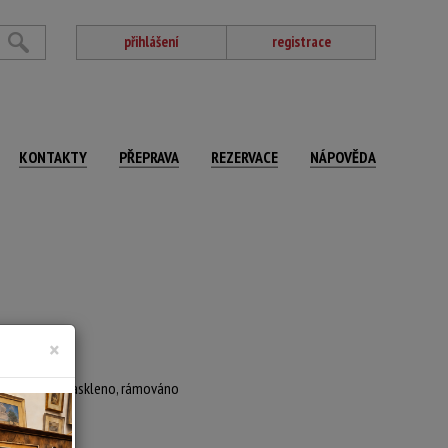
přihlášení
registrace
KONTAKTY
PŘEPRAVA
REZERVACE
NÁPOVĚDA
×
r)
spartováno, zaskleno, rámováno