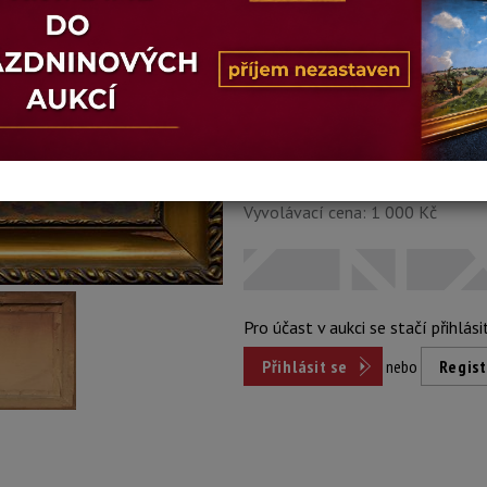
Stav: malba nečištěna
Konec dražby:
15.06.2026 20:28
Dosažená cena:
nepr
Vyvolávací cena: 1 000 Kč
Pro účast v aukci se stačí přihlási
Přihlásit se
nebo
Regist