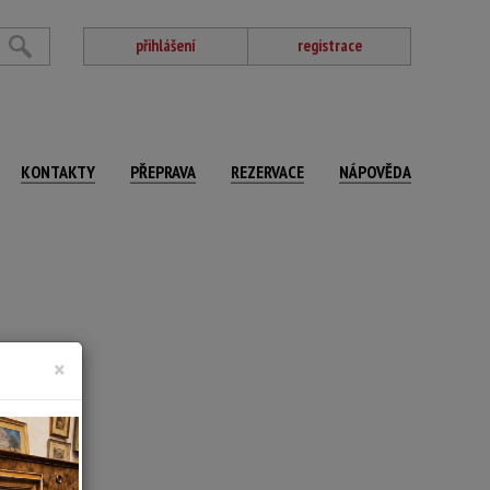
přihlášení
registrace
KONTAKTY
PŘEPRAVA
REZERVACE
NÁPOVĚDA
×
 x 37 cm