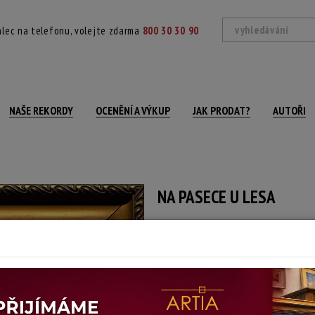
lec na telefonu, volejte zdarma
800 30 30 90
NAŠE REKORDY
OCENĚNÍ A VÝKUP
JAK PRODAT?
AUTOŘI
NA PASECE U LESA
Zdeněk Nemastil
Autor:
(1879 Zásmuky - 1942 Praha)
signováno vlevo dole, rámováno
Technika: olej na kartonu
Šířka: 30 cm, výška: 23 cm, rámování: 30