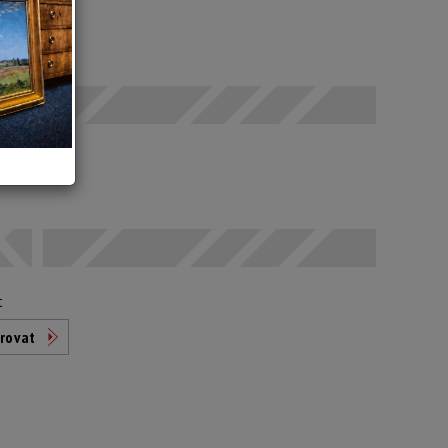
 SELČ
odáno
t
rovat