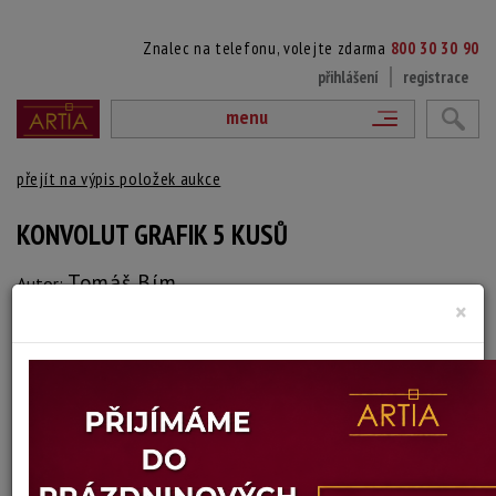
Znalec na telefonu, volejte zdarma
800 30 30 90
přihlášení
registrace
menu
přejít na výpis položek aukce
KONVOLUT GRAFIK 5 KUSŮ
Tomáš Bím
Autor:
×
(1946 Praha)
vydraženo
signováno tužkou
Šířka: 8-14 cm, výška: 10-15 cm, rámování: volné listy
Stav: dobrý
Konec dražby:
08.07.2025 21:39 SELČ