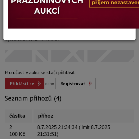
Dosažená cena:
2 100 Kč
Vyvolávací cena: 1 500 Kč
Pro účast v aukci se stačí přihlásit
Přihlásit se
nebo
Registrovat
Seznam příhozů (4)
částka
příhoz
2
8.7.2025 21:34:34 (limit 8.7.2025
100 Kč
21:31:51)