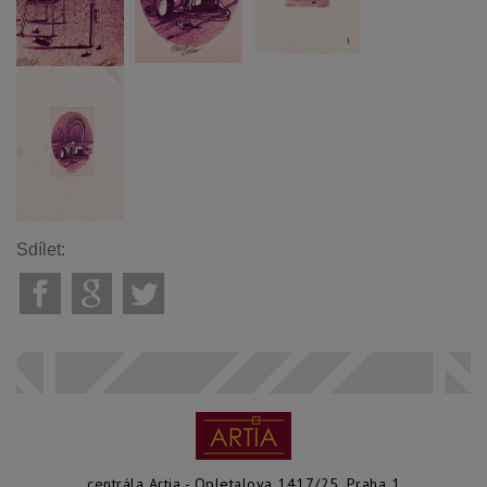
Sdílet:
centrála Artia - Opletalova 1417/25, Praha 1