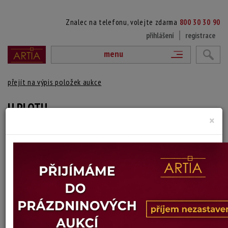
Znalec na telefonu, volejte zdarma
800 30 30 90
přihlášení
registrace
menu
přejít na výpis položek aukce
U PLOTU
×
Tomáš Bím
Autor:
(1946 Praha)
vydraženo
Signováno a datováno dole uprostřed, 64/120, zaskleno a rámováno
Technika: litografie, datace: 2002
Šířka: 14 cm, výška: 17 cm, rámování: 27 x 22 cm
Stav: dobrý