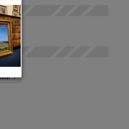
odáno
t
rovat