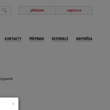
přihlášení
registrace
KONTAKTY
PŘEPRAVA
REZERVACE
NÁPOVĚDA
aný povrch
×
 SELČ