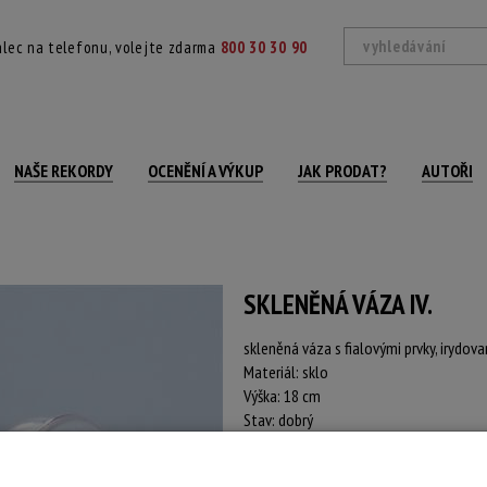
lec na telefonu, volejte zdarma
800 30 30 90
NAŠE REKORDY
OCENĚNÍ A VÝKUP
JAK PRODAT?
AUTOŘI
SKLENĚNÁ VÁZA IV.
skleněná váza s fialovými prvky, irydov
Materiál: sklo
Výška: 18 cm
Stav: dobrý
Konec dražby:
28.04.2026 21:19