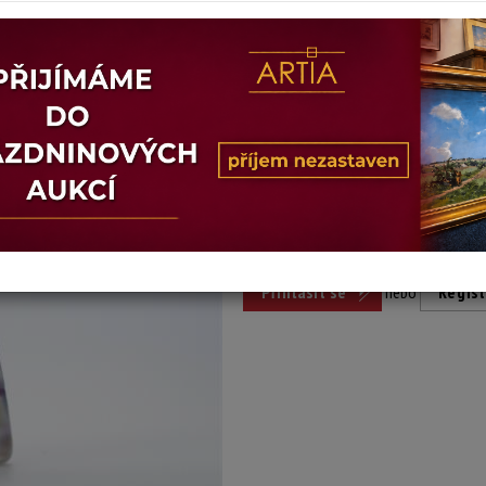
Dosažená cena:
nepr
Vyvolávací cena: 500 Kč
Pro účast v aukci se stačí přihlási
Přihlásit se
nebo
Regist