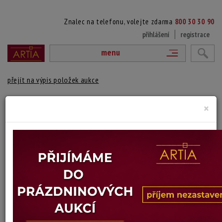
Znalec na telefonu, volejte zdarma
800 30 30 90
přihlášení
registrace
menu
přejít na výpis položek aukce
ZÁTIŠÍ S KYTICÍ
×
Lars Florén
Autor:
(1899 - 1979)
Signováno a datováno vpravo dole, rámováno.
Technika: olej na plátně
Šířka: 46 cm, výška: 61 cm, rámování: 78 x 63 cm
Stav: dobrý
Konec dražby:
15.06.2026 20:26 SELČ