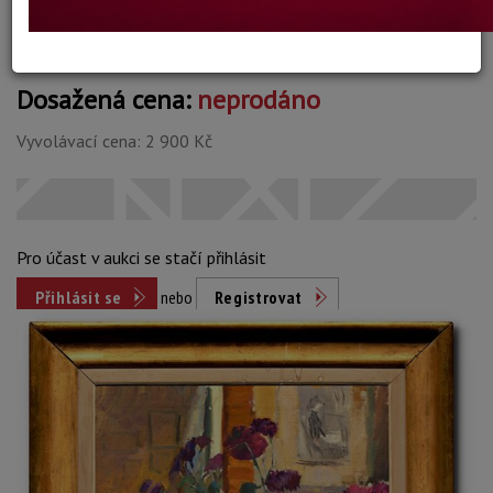
Dosažená cena:
neprodáno
Vyvolávací cena: 2 900 Kč
Pro účast v aukci se stačí přihlásit
Přihlásit se
nebo
Registrovat