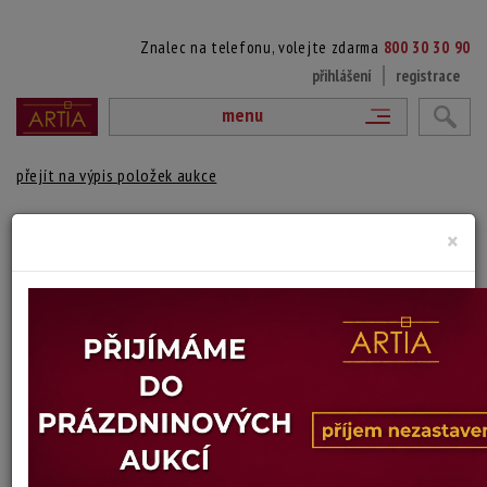
Znalec na telefonu, volejte zdarma
800 30 30 90
přihlášení
registrace
menu
přejít na výpis položek aukce
POD PRAŽSKÝM HRADEM
×
Karel Koubek
Autor:
(1896 Třebíč - 1940 Plzeň)
Signováno vpravo dole, zaskleno a rámováno.
Technika: dřevoryt
Šířka: 18 cm, výška: 24 cm, rámování: 34 x 28 cm
Stav: dobrý
Konec dražby:
15.06.2026 20:13 SELČ