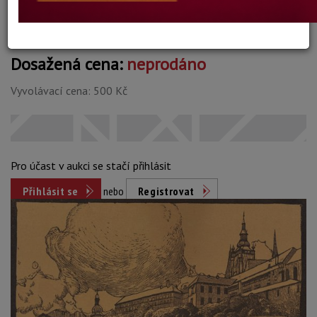
Dosažená cena:
neprodáno
Vyvolávací cena: 500 Kč
Pro účast v aukci se stačí přihlásit
Přihlásit se
nebo
Registrovat