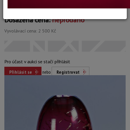
Dosažená cena:
neprodáno
Vyvolávací cena: 2 500 Kč
Pro účast v aukci se stačí přihlásit
Přihlásit se
nebo
Registrovat