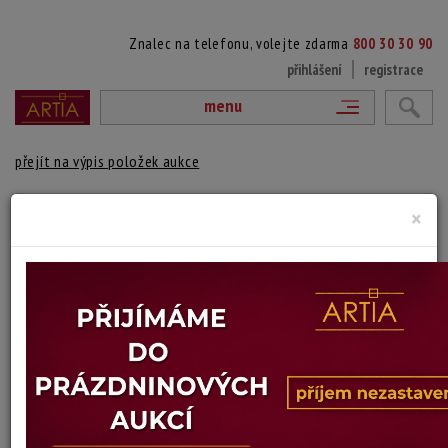
Znalec na telefonu, volejte zdarma
800 30 30 90
přihlášení
registrace
menu
přejít na výpis položek aukce
ČERVENÁ VÁZA
×
Volkhard Precht
Autor:
(1930 Lauscha - 2006)
Monogramováno V.P, datováno
Datace: 1983
Výška: 24,5 cm
Konec dražby:
15.07.2026 20:05 SELČ