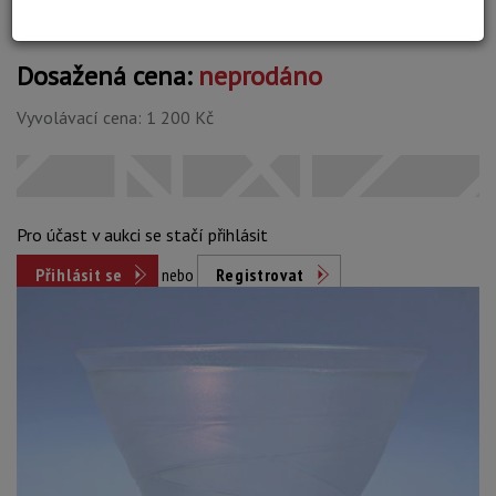
Dosažená cena:
neprodáno
Vyvolávací cena: 1 200 Kč
Pro účast v aukci se stačí přihlásit
Přihlásit se
nebo
Registrovat