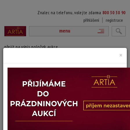
Znalec na telefonu, volejte zdarma
800 30 30 90
přihlášení
registrace
menu
přejít na výpis položek aukce
×
SKLENĚNÁ MISKA SIGNOVÁNA
Bertil Vallien
Autor:
(1938 Sollentuna - ?)
Skleněná miska s perleťovou povrchovou úpravou, signováno zespodu
Šířka: 15,5 cm, výška: 11 cm
Stav: dobrý
Konec dražby:
15.07.2026 20:06 SELČ