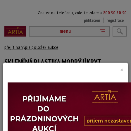
Znalec na telefonu, volejte zdarma
800 30 30 90
přihlášení
registrace
menu
přejít na výpis položek aukce
SKLENĚNÁ PLASTIKA MODRÝ ÚKRYT
×
Bertil Vallien
Autor:
(1938 Sollentuna - ?)
Plastika tvarované figury v modré tónované skleněné hmotě. Signováno
zespodu
Výška: 15 cm, hloubka: 9 cm, délka: 11,5 cm
Stav: dobrý
Konec dražby:
15.07.2026 20:19 SELČ