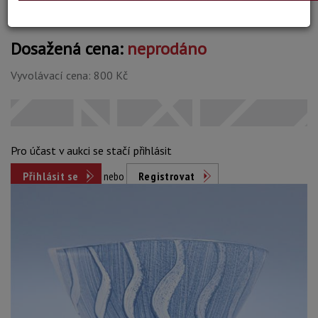
Dosažená cena:
neprodáno
Vyvolávací cena: 800 Kč
Pro účast v aukci se stačí přihlásit
Přihlásit se
nebo
Registrovat