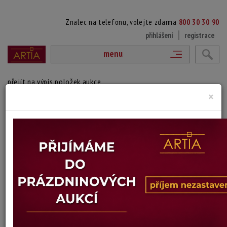
Znalec na telefonu, volejte zdarma
800 30 30 90
přihlášení
registrace
menu
přejít na výpis položek aukce
×
PRUHOVANÁ MISKA
Monica Backström
Autor:
(1939 Stockholm - 2020 Kalmar)
Sklárna Kosta Boda. Sklo oválného tvaru.
Výška: 10 cm, hloubka: 14 cm
Stav: dobrý
Konec dražby:
15.07.2026 20:18 SELČ