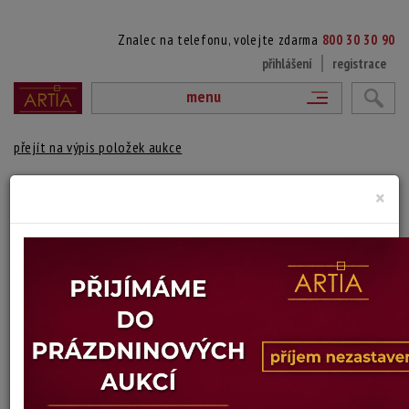
Znalec na telefonu, volejte zdarma
800 30 30 90
přihlášení
registrace
menu
přejít na výpis položek aukce
VÝSTUP KOUŘOVOU SPÁROU NA DALIBORKU
×
Vladimír Procházka
Autor:
(1947 Neštěnice - ?)
autorská bromostříbrná fotografie, značeno na reverzu autorským
razítkem, místopisný popis a razítko vydání v časopisu Turista
Technika: fotografie
Šířka: 13 cm, výška: 18 cm
Stav: dobrý