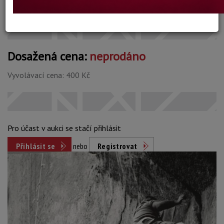
Konec dražby:
01.06.2026 20:45 SELČ
Dosažená cena:
neprodáno
Vyvolávací cena: 400 Kč
Pro účast v aukci se stačí přihlásit
Přihlásit se
nebo
Registrovat