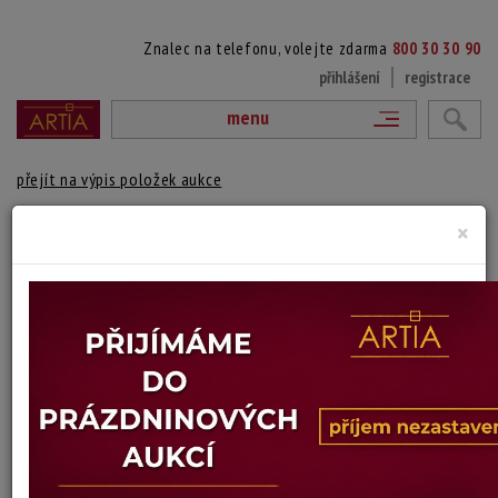
Znalec na telefonu, volejte zdarma
800 30 30 90
přihlášení
registrace
menu
přejít na výpis položek aukce
×
ABSTRAKCE S OKEM
signováno vpravo dole
Technika: olej na překližce
Šířka: 27 cm, výška: 32 cm
Stav: mírně poškozeno
Konec dražby:
15.06.2026 20:43 SELČ