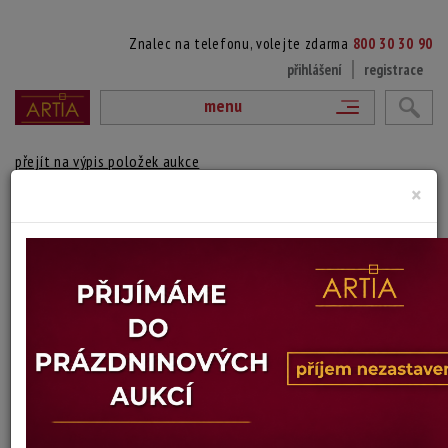
Znalec na telefonu, volejte zdarma
800 30 30 90
přihlášení
registrace
menu
přejít na výpis položek aukce
×
SKLENĚNÁ MISKA MURANO
Murano Sklárna
Autor:
(? - ?)
Skleněná červená miska Murano ve tvaru lístku. Na vnitřní straně misky značeno
nálepkou MURANO.
Délka: 17 cm
Stav: dobrý
Konec dražby:
15.07.2026 20:12 SELČ