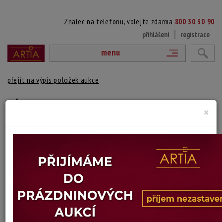
Znalec na telefonu, volejte zdarma
800 30 30 90
přihlášení
registrace
menu
přejít na výpis položek aukce
VÁZA
×
Vicke Emanuel Lindstrand
Autor:
(1904 Göteborg - 1983 Kosta)
signováno a číslováno zespod
Výška: 25,5 cm
Stav: dobrý
Konec dražby:
15.07.2026 20:08 SELČ