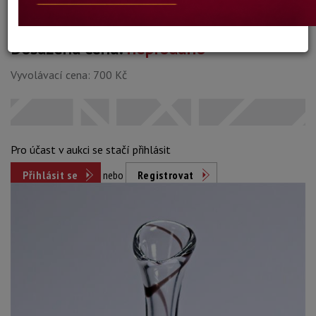
Dosažená cena:
neprodáno
Vyvolávací cena: 700 Kč
Pro účast v aukci se stačí přihlásit
Přihlásit se
nebo
Registrovat