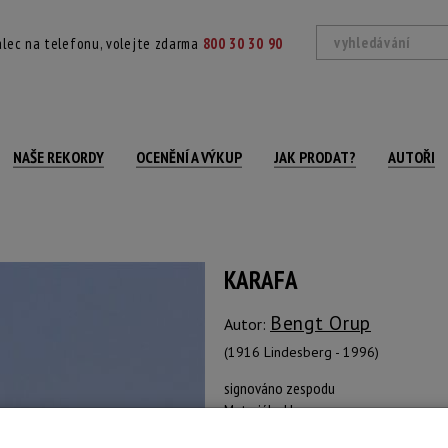
lec na telefonu, volejte zdarma
800 30 30 90
NAŠE REKORDY
OCENĚNÍ A VÝKUP
JAK PRODAT?
AUTOŘI
KARAFA
Bengt Orup
Autor:
(1916 Lindesberg - 1996)
signováno zespodu
Materiál: sklo
Šířka: 10 cm, výška: 21 cm