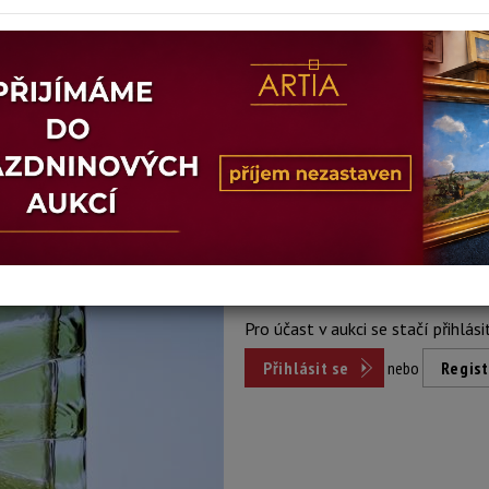
Stav: dobrý
Konec dražby:
28.04.2026 21:23
Dosažená cena:
nepr
Vyvolávací cena: 800 Kč
Pro účast v aukci se stačí přihlási
Přihlásit se
nebo
Regist