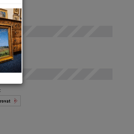
 SELČ
odáno
t
rovat