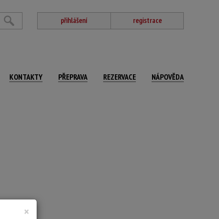
přihlášení
registrace
KONTAKTY
PŘEPRAVA
REZERVACE
NÁPOVĚDA
×