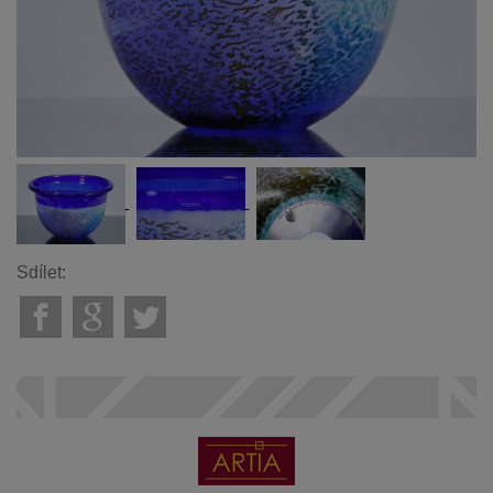
Sdílet: