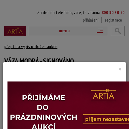
Znalec na telefonu, volejte zdarma
800 30 30 90
přihlášení
registrace
menu
přejít na výpis položek aukce
VÁZA MODRÁ - SIGNOVÁNO
×
Kaj Blomqvist
Autor:
(? - ?)
vydraženo
umělecké sklo, sklárna Kumela ve Finsku, signováno zespod
u
Výška: 21 cm
Stav: dobrý
Konec dražby:
09.06.2026 20:08 SELČ